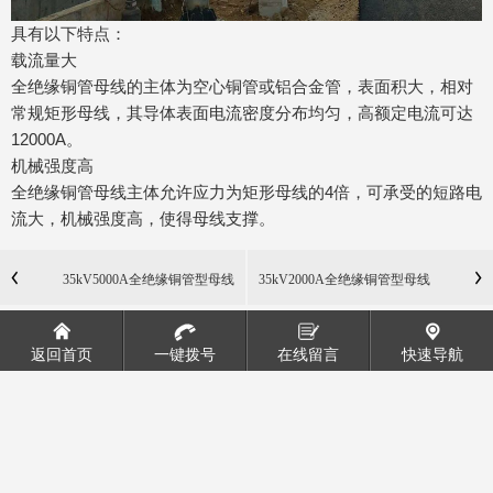
具有以下特点：
载流量大
全绝缘铜管母线的主体为空心铜管或铝合金管，表面积大，相对
常规矩形母线，其导体表面电流密度分布均匀，高额定电流可达
12000A。
机械强度高
全绝缘铜管母线主体允许应力为矩形母线的4倍，可承受的短路电
流大，机械强度高，使得母线支撑。
35kV5000A全绝缘铜管型母线
35kV2000A全绝缘铜管型母线
返回首页
一键拨号
在线留言
快速导航